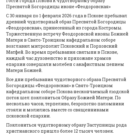
гости города Пскова к чудотворному образу
Пресвятой Богородицы иконе «Феодоровская»
С 30 января по 1 февраля 2026 года в Пскове пребывал
древний чудотворный образ Пресвятой Богородицы
«Феодоровская», принесенный из города Костромы.
Торжественную встречу Феодоровской иконы Божией
Матери в Свято-Троицком кафедральном соборе
возглавил митрополит Псковский и Порховский
Матфей. Во время пребывания святыни в Пскове,
каждый час духовенство и прихожане храмов
епархии совершали молебен с акафистным пением
Матери Божией.
Все дни пребывания чудотворного образа Пресвятой
Богородицы «Феодоровская» в Свято-Троицком
кафедральном соборе Пскова нескончаемый людской
поток шел поклониться Образу Божией Матери. По
несколько часов, терпеливо, безропотно паломники
стояли и молились вместе со священниками
псковской епархии.
Поклониться чудотворному образу Заступницы рода
христианского пришло более 12 тысяч человек.