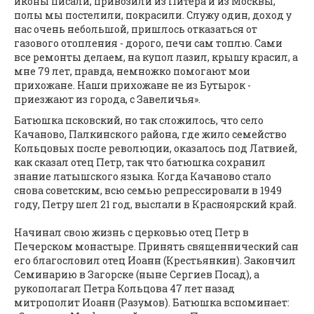
иконы писали, привозили из Питера и из Москвы,
полы мы постелили, покрасили. Служу один, доход у
нас очень небольшой, пришлось отказаться от
газового отопления - дорого, печи сам топлю. Сами
все ремонты делаем, на купол лазил, крышу красил, а
мне 79 лет, правда, немножко помогают мои
прихожане. Наши прихожане не из Бутырок -
приезжают из города, с Завеличья».
Батюшка псковский, но так сложилось, что село
Качаново, Палкинского района, где жило семейство
Кольцовых после революции, оказалось под Латвией,
как сказал отец Петр, так что батюшка сохранил
знание латышского языка. Когда Качаново стало
снова советским, всю семью репрессировали в 1949
году, Петру шел 21 год, выслали в Красноярский край.
Начинал свою жизнь с церковью отец Петр в
Печерском монастыре. Принять священнический сан
его благословил отец Иоанн (Крестьянкин). Закончил
Семинарию в Загорске (ныне Сергиев Посад), а
рукополагал Петра Кольцова 47 лет назад
митрополит Иоанн (Разумов). Батюшка вспоминает: