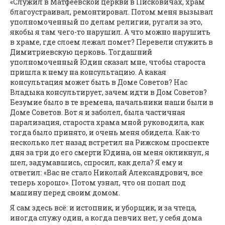
«Служил в Матфеевской церкви в Писковичах, храм
благоустраивал, ремонтировал. Потом меня вызывал
уполномоченный по делам религии, ругали за это,
якобы я там чего-то нарушил. А что можно нарушить
в храме, где слоем лежал помет? Перевели служить в
Димитриевскую церковь. Тогдашний
уполномоченный Юдин сказал мне, чтобы староста
пришла к нему на консультацию. А какая
консультация может быть в Доме Советов? Нас
Владыка консультирует, зачем идти в Дом Советов?
Безумие было в те времена, начальники наши были в
Доме Советов. Вот я и заболел, была частичная
парализация, староста храма мной руководила, как
тогда было принято, и очень меня обидела. Как-то
несколько лет назад встретил на Рижском проспекте
дня за три до его смерти Юдина, он меня окликнул, я
шел, задумавшись, спросил, как дела? Я ему и
ответил: «Вас не стало Николай Александрович, все
теперь хорошо». Потом узнал, что он попал под
машину перед своим домом.
Я сам здесь всё: и истопник, и уборщик, и за чтеца,
иногда служу один, а когда певчих нет, у себя дома