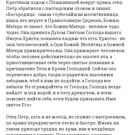
Крестным ходом с Плащаницей вокруг храма, отец
Петр обратился с пастырским словом и сказал:
«Богородица - самая глубочайшая молитвенница
наша, кто верует в Православную Церковь, Божию
Матерь те знают, что Божия Матерь - великое чудо
чудес, Она приняла Духом Святым Господа нашего
Иисуса Христа, показала людям что есть Христос - не
сын человеческий, а Сын Божий. Молитвы к Божией
Матери примирительны, Она примиряет человеков,
чтобы человек действительно не захотел зла, а
приостанавливал себя через святые покаяние и
причащение Тела и Крови Господней. Сейчас зло
перевесило добро, люди оградились высокими
заборами, чтоб к нам не подойти, а Господа все
забыли. Не ограждайтесь от Господа, Господь везде
найдет: и под водой, и в лесу дремучем, и всем
поможет найти себя, если будем призывать Имя
святое Его».
Отец Петр, хоть и не молод, но служит с настроением,
по храму передвигается легко и быстро. Жизнь на
таком приходе трудна, но храм, как и кладбище,
содержится в чистоте. Разговорились с певчим