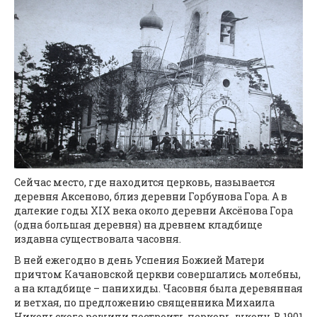
Сейчас место, где находится церковь, называется
деревня Аксеново, близ деревни Горбунова Гора. А в
далекие годы XIX века около деревни Аксёнова Гора
(одна большая деревня) на древнем кладбище
издавна существовала часовня.
В ней ежегодно в день Успения Божией Матери
причтом Качановской церкви совершались молебны,
а на кладбище – панихиды. Часовня была деревянная
и ветхая, по предложению священника Михаила
Никольского решили построить церковь-школу. В 1901