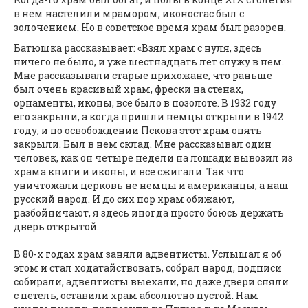
в нем настелили мрамором, иконостас был с
золочением. Но в советское время храм был разорен.
Батюшка рассказывает: «Взял храм с нуля, здесь
ничего не было, и уже шестнадцать лет служу в нем.
Мне рассказывали старые прихожане, что раньше
был очень красивый храм, фрески на стенах,
орнаменты, иконы, все было в позолоте. В 1932 году
его закрыли, а когда пришли немцы открыли в 1942
году, и по освобождении Пскова этот храм опять
закрыли. Был в нем склад. Мне рассказывал один
человек, как он четыре недели на лошади вывозил из
храма книги и иконы, и все сжигали. Так что
уничтожали церковь не немцы и американцы, а наш
русский народ. И до сих пор храм обижают,
разбойничают, я здесь иногда просто боюсь держать
дверь открытой.
В 80-х годах храм заняли адвентисты. Услышал я об
этом и стал ходатайствовать, собрал народ, подписи
собирали, адвентисты выехали, но даже двери сняли
с петель, оставили храм абсолютно пустой. Нам