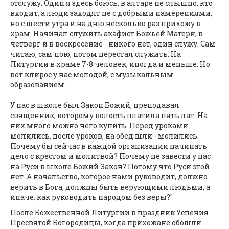
отслужу. Один я здесь боюсь, в алтаре не слышно, кто
входит, а люди заходят не с добрыми намерениями,
но с шести утра и на дню несколько раз прихожу в
храм. Начинал служить акафист Божьей Матери, в
четверг и в воскресение - никого нет, один служу. Сам
читаю, сам пою, потом перестал служить. На
Литургии в храме 7-8 человек, иногда и меньше. Но
вот клирос у нас молодой, с музыкальным
образованием.
У нас в школе был Закон Божий, преподавал
священник, которому волость платила пять лат. На
них много можно чего купить. Перед уроками
молились, после уроков, на обед шли - молились.
Почему бы сейчас в каждой организации начинать
дело с крестом и молитвой? Почему не завести у нас
на Руси в школе Божий Закон? Потому что Руси этой
нет. А начальство, которое нами руководит, должно
верить в Бога, должны быть верующими людьми, а
иначе, как руководить народом без веры?"
После Божественной Литургии в праздник Успения
Пресвятой Богородицы, когда прихожане обошли