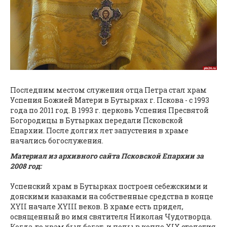
Последним местом служения отца Петра стал храм
Успения Божией Матери в Бутырках г. Пскова - с 1993
года по 2011 год. В 1993 г. церковь Успения Пресвятой
Богородицы в Бутырках передали Псковской
Епархии. После долгих лет запустения в храме
начались богослужения.
Материал из архивного сайта Псковской Епархии за
2008 год:
Успенский храм в Бутырках построен себежскими и
донскими казаками на собственные средства в конце
XYII начале XYIII веков. В храме есть придел,
освященный во имя святителя Николая Чудотворца.
Когда-то храм был богат, и полы в конце XIX столетия