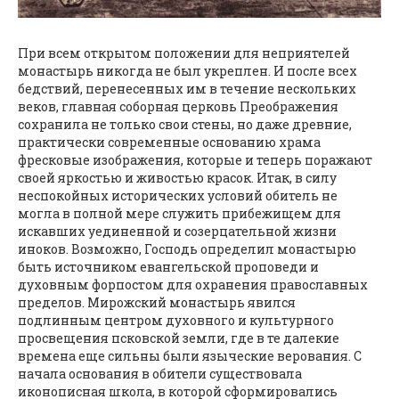
При всем открытом положении для неприятелей
монастырь никогда не был укреплен. И после всех
бедствий, перенесенных им в течение нескольких
веков, главная соборная церковь Преображения
сохранила не только свои стены, но даже древние,
практически современные основанию храма
фресковые изображения, которые и теперь поражают
своей яркостью и живостью красок. Итак, в силу
неспокойных исторических условий обитель не
могла в полной мере служить прибежищем для
искавших уединенной и созерцательной жизни
иноков. Возможно, Господь определил монастырю
быть источником евангельской проповеди и
духовным форпостом для охранения православных
пределов. Мирожский монастырь явился
подлинным центром духовного и культурного
просвещения псковской земли, где в те далекие
времена еще сильны были языческие верования. С
начала основания в обители существовала
иконописная школа, в которой сформировались