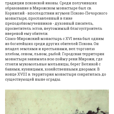
традиции псковской иконы. Среди получивших
образование в Мирожском монастыре был св.
Корнилий - впоследствии игумен Псково-Печорского
монастыря, прославленный в лике
преподобномученников - духовный писатель,
просветитель эстов, неутомимый благоустроитель
ввереной ему обители.
Спасо-Мирожский монастырь с XVI века был одним
из богатейших среди других обителей Пскова. Он
владел землями и крестьянами, вел торговлю
хлебом, сеном, льном, рыбой. Городская территория
монастыря занимала всю пойму реки Мирожи, где
стояли мукомольные мельницы, берег Великой с
банями, кузницами, хозяйственными дворами. В
конце XVIII в. территория монастыря сократилась до
существующей ныне ограды.