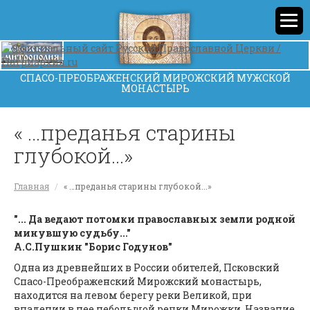
СПАСО-ПРЕОБРАЖЕНСКИЙ МИРОЖСКИЙ МУЖСКОЙ
МОНАСТЫРЬ
« …преданья старины
глубокой...»
Главная
« …преданья старины глубокой...»
"... Да ведают потомки православных земли родной
минувшую судьбу..."
А.С.Пушкин "Борис Годунов"
Одна из древнейших в России обителей, Псковский
Спасо-Преображенский Мирожский монастырь,
находится на левом берегу реки Великой, при
впадении в нее небольшой речки Мирожки. Название