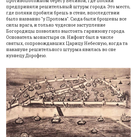
противоположном берегу Великой, где поляки
предприняли решительный штурм города. Это место,
где поляки пробили брешь в стене, впоследствии
было названно "у Пролома". Сюда были брошены все
силы врага, и только чудесное заступление
Богородицы позволило выстоять гарнизону города.
Основатель монастыря св. Нифонт был в числе
святых, сопровождавших Царицу Небесную, когда та
накануне решительного штурма явилась во сне
кузнецу Дорофею.