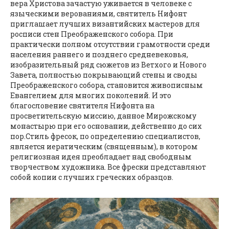
вера Христова зачастую уживается в человеке с
языческими верованиями, святитель Нифонт
приглашает лучших византийских мастеров для
росписи стен Преображенского собора. При
практически полном отсутствии грамотности среди
населения раннего и позднего средневековья,
изобразительный ряд сюжетов из Ветхого и Нового
Завета, полностью покрывающий стены и своды
Преображенского собора, становится живописным
Евангелием для многих поколений. И это
благословение святителя Нифонта на
просветительскую миссию, данное Мирожскому
монастырю при его основании, действенно до сих
пор.Стиль фресок, по определению специалистов,
является иератическим (священным), в котором
религиозная идея преобладает над свободным
творчеством художника. Все фрески представляют
собой копии с лучших греческих образцов.