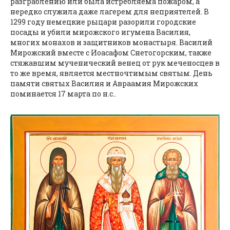
разграблению или была истребляема пожаром, а
нередко служила даже лагерем для неприятелей. В
1299 году немецкие рыцари разорили городские
посады и убили мирожского игумена Василия,
многих монахов и защитников монастыря. Василий
Мирожский вместе с Иоасафом Cнетогорским, также
стяжавшим мученический венец от рук меченосцев в
то же время, является местночтимым святым. День
памяти святых Василия и Авраамия Мирожских
поминается 17 марта по н.с..