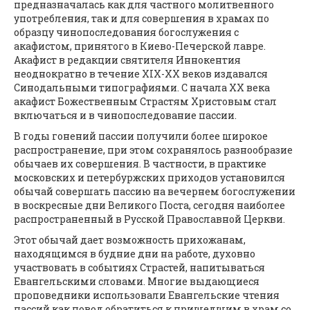
предназначалась как для частного молитвенного
употребления, так и для совершения в храмах по
образцу чинопоследования богослужения с
акафистом, принятого в Киево-Печерской лавре.
Акафист в редакции святителя Иннокентия
неоднократно в течение XIX-XX веков издавался
Синодальными типографиями. С начала XX века
акафист Божественным Страстям Христовым стал
включаться и в чинопоследование пассии.
В годы гонений пассии получили более широкое
распространение, при этом сохранялось разнообразие
обычаев их совершения. В частности, в практике
московских и петербуржских приходов установился
обычай совершать пассию на вечернем богослужении
в воскресные дни Великого Поста, сегодня наиболее
распространенный в Русской Православной Церкви.
Этот обычай дает возможность прихожанам,
находящимся в будние дни на работе, духовно
участвовать в событиях Страстей, напитываться
Евангельскими словами. Многие выдающиеся
проповедники использовали Евангельские чтения
пассий как повод обратиться к пришедшим в храм со