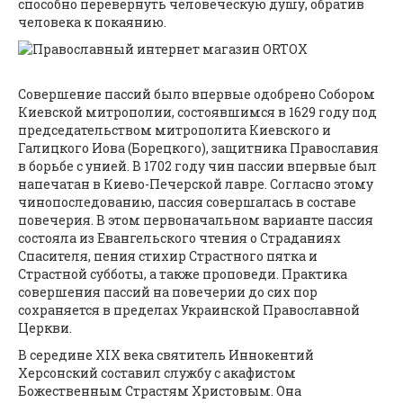
способно перевернуть человеческую душу, обратив
человека к покаянию.
Совершение пассий было впервые одобрено Собором
Киевской митрополии, состоявшимся в 1629 году под
председательством митрополита Киевского и
Галицкого Иова (Борецкого), защитника Православия
в борьбе с унией. В 1702 году чин пассии впервые был
напечатан в Киево-Печерской лавре. Согласно этому
чинопоследованию, пассия совершалась в составе
повечерия. В этом первоначальном варианте пассия
состояла из Евангельского чтения о Страданиях
Спасителя, пения стихир Страстного пятка и
Страстной субботы, а также проповеди. Практика
совершения пассий на повечерии до сих пор
сохраняется в пределах Украинской Православной
Церкви.
В середине XIX века святитель Иннокентий
Херсонский составил службу с акафистом
Божественным Страстям Христовым. Она