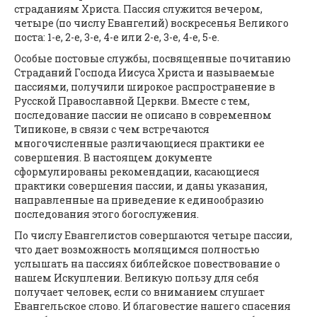
страданиям Христа. Пассия служится вечером,
четыре (по числу Евангелий) воскресенья Великого
поста: 1-е, 2-е, 3-е, 4-е или 2-е, 3-е, 4-е, 5-е.
Особые постовые службы, посвященные почитанию
Страданий Господа Иисуса Христа и называемые
пассиями, получили широкое распространение в
Русской Православной Церкви. Вместе с тем,
последование пассии не описано в современном
Типиконе, в связи с чем встречаются
многочисленные различающиеся практики ее
совершения. В настоящем документе
сформулированы рекомендации, касающиеся
практики совершения пассии, и даны указания,
направленные на приведение к единообразию
последования этого богослужения.
По числу Евангелистов совершаются четыре пассии,
что дает возможность молящимся полностью
услышать на пассиях библейское повествование о
нашем Искуплении. Великую пользу для себя
получает человек, если со вниманием слушает
Евангельское слово. И благовестие нашего спасения