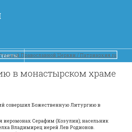
Й
нтакты
ию в монастырском храме
ений совершил Божественную Литургию в
 иеромонах Серафим (Козулин); насельник
елка Владимирец иерей Лев Родионов.