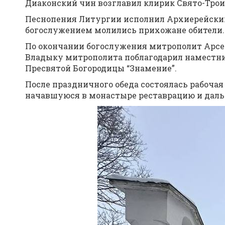
Диаконский чин возглавил клирик Свято-Трои
Песнопения Литургии исполнил Архиерейский
богослужением молились прихожане обители.
По окончании богослужения митрополит Арсе
Владыку митрополита поблагодарил наместни
Пресвятой Богородицы “Знамение”.
После праздничного обеда состоялась рабоча
начавшуюся в монастыре реставрацию и даль