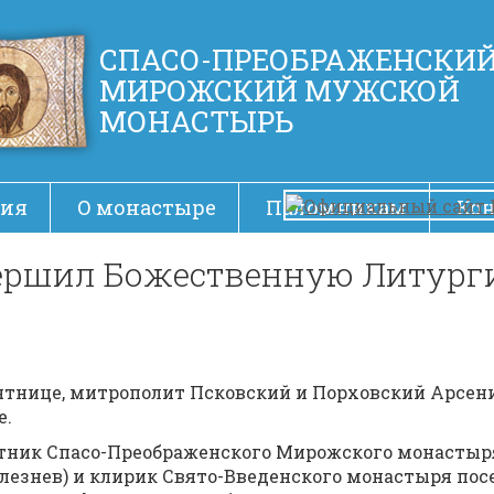
СПАСО-ПРЕОБРАЖЕНСКИ
МИРОЖСКИЙ МУЖСКОЙ
МОНАСТЫРЬ
ия
О монастыре
Паломникам
Ко
ершил Божественную Литург
десятнице, митрополит Псковский и Порховский Арс
е.
тник Спасо-Преображенского Мирожского монастыря
езнев) и клирик Свято-Введенского монастыря пос