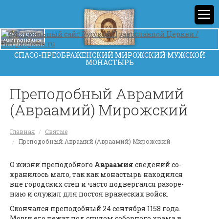
СПАСО-ПРЕОБРАЖЕНСКИЙ МИРОЖСКИЙ МУЖСКОЙ
МОНАСТЫРЬ
Пре­по­доб­ный Аврамий
(Авраамий) Ми­рож­ский
Главная
Святые
Пре­по­доб­ный Аврамий (Авраамий) Ми­рож­ский
О жиз­ни пре­по­доб­но­го
Ав­ра­амия
све­де­ний со­
хра­ни­лось ма­ло, так как мо­на­стырь на­хо­дил­ся
вне го­род­ских стен и ча­сто под­вер­гал­ся ра­зо­ре­
нию и слу­жил для по­стоя вра­же­ских войск.
Скон­чал­ся пре­по­доб­ный 24 сен­тяб­ря 1158 го­да.
Мо­щи его ле­жат под спу­дом со­бор­но­го хра­ма в