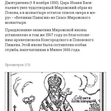
Дмит­ри­ев­на († 8 но­яб­ря 1300). Царь Иоанн Ва­си­
лье­вич увез чу­до­твор­ный Ми­рож­ский об­раз из
Пско­ва, а в мо­на­сты­ре остал­ся спи­сок «ме­ра в ме­
ру» – «Ве­ли­кая Па­на­гия» из Спа­со-Ми­рож­ско­го
мо­на­сты­ря.
Празд­но­ва­ние зна­ме­ния Ми­рож­ской ико­ны
уста­нов­ле­но в том же 1567 го­ду по бла­го­сло­ве­
нию ар­хи­епи­ско­па Нов­го­род­ско­го и Псков­ско­го
Пи­ме­на. Этой иконе бы­ла со­став­ле­на осо­бая
служ­ба, на­пе­ча­тан­ная в Ми­нее 1666 го­да.
Просмотров: 1711