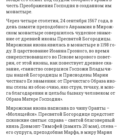
честь Пре­об­ра­же­ния Гос­под­ня в со­здан­ном им
мо­на­сты­ре.
Через че­ты­ре сто­ле­тия, 24 сен­тяб­ря 1567 го­да, в
день па­мя­ти пре­по­доб­но­го Ав­ра­амия в Ми­рож­
ском мо­на­сты­ре со­вер­ши­лось чу­дес­ное зна­ме­
ние от древ­ней ико­ны Пре­свя­той Бо­го­ро­ди­цы.
Ми­рож­ская ико­на яви­лась в мо­на­сты­ре в 1198 го­
ду. В цар­ство­ва­ние Иоан­на Гроз­но­го, во вре­мя
сви­реп­ство­вав­ше­го во Пско­ве мо­ро­во­го по­вет­
рия, от этой ико­ны, как по­вест­ву­ет древ­нее ска­
за­ние, «та­ин­ство со­вер­ши­ся Гос­по­жи Вла­ды­чи­
цы на­шей Бо­го­ро­ди­цы и Прис­но­де­вы Ма­рии
чест­на­го Ее зна­ме­ния: от Пре­чи­с­та­го Об­ра­за ико­
ны сле­зы из обою очию, яко струя, те­ча­ху, и мно­
га бла­го­да­ре­ния и цель­бы бы­ва­ху че­ло­ве­ком от
Об­ра­за Ма­те­ре Гос­под­ня».
Ми­рож­ская ико­на на­пи­са­на по чи­ну Оран­ты –
«Мо­ля­щей­ся». Пре­свя­той Бо­го­ро­ди­це пред­сто­ят
псков­ские свя­тые: спра­ва – свя­той бла­го­вер­ный
князь До­в­монт-Ти­мо­фей (па­мять 20 мая), сле­ва –
его су­пру­га, пре­по­доб­ная Мар­фа, в ми­ру Ма­рия