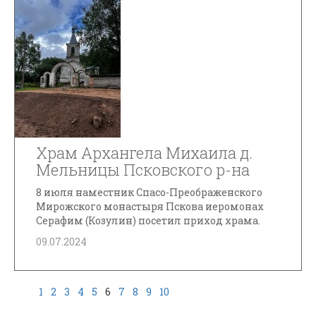
Храм Архангела Михаила д.
Мельницы Псковского р-на
8 июля наместник Спасо-Преображенского
Мирожского монастыря Пскова иеромонах
Серафим (Козулин) посетил приход храма.
09.07.2024
1
2
3
4
5
6
7
8
9
10